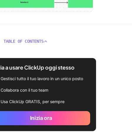
TABLE OF CONTENTS
zia a usare ClickUp oggi stesso
Gestisci tutto il tuo lavoro in un unico posto
Collabora con il tuo team
Usa ClickUp GRATIS, per sempre
Inizia ora