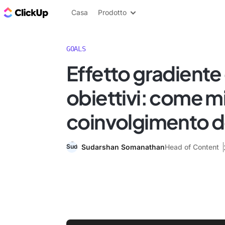
Blog di ClickUp
Casa
Prodotto
GOALS
Effetto gradiente
obiettivi: come mig
coinvolgimento de
Sudarshan Somanathan
Head of Content