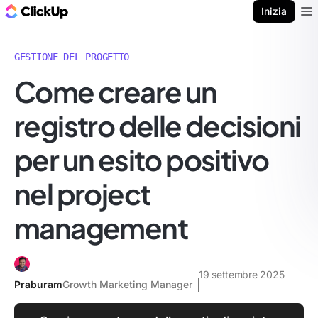
Blog di ClickUp
Inizia
Ope
GESTIONE DEL PROGETTO
Come creare un
registro delle decisioni
per un esito positivo
nel project
management
19 settembre 2025
Praburam
Growth Marketing Manager