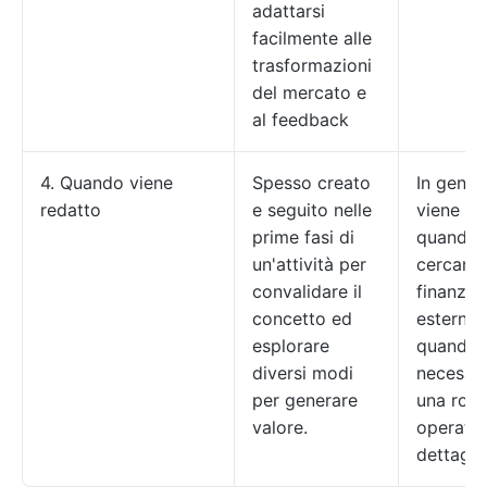
adattarsi
facilmente alle
trasformazioni
del mercato e
al feedback
4. Quando viene
Spesso creato
In gener
redatto
e seguito nelle
viene cr
prime fasi di
quando 
un'attività per
cercano
convalidare il
finanzia
concetto ed
esterni 
esplorare
quando 
diversi modi
necessar
per generare
una roa
valore.
operativ
dettaglia