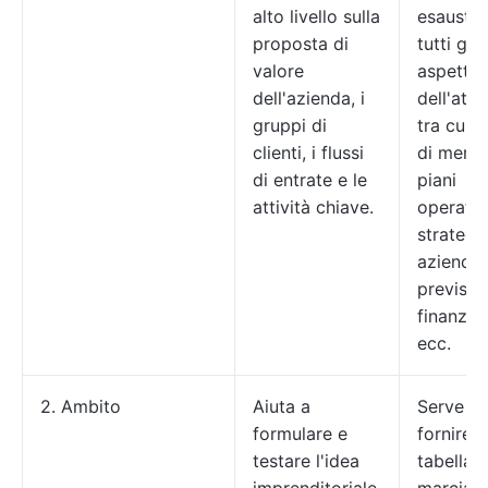
alto livello sulla
esaustiv
proposta di
tutti gli
valore
aspetti
dell'azienda, i
dell'attiv
gruppi di
tra cui a
clienti, i flussi
di merca
di entrate e le
piani
attività chiave.
operativi
strategi
aziendali
previsio
finanziar
ecc.
2. Ambito
Aiuta a
Serve a
formulare e
fornire 
testare l'idea
tabella d