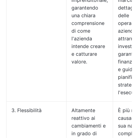
imprenditoriale,
marcia
garantendo
dettagli
una chiara
delle
comprensione
operazio
di come
aziendali
l'azienda
attrarre
intende creare
investito
e catturare
garantir
valore.
finanzia
e guidar
pianific
strategi
l'esecuz
3. Flessibilità
Altamente
È più rig
reattivo ai
causa de
cambiamenti e
sua natu
in grado di
complet