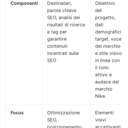
Componenti
Destinatari,
Obiettivo
parole chiave
del
SEO, analisi dei
progetto,
risultati di ricerca
dati
e tag per
demografici
garantire
target, voce
contenuti
del marchio
incentrati sulla
e stile visivo
SEO
in linea con
il tono
attivo e
audace del
marchio
Nike.
Focus
Ottimizzazione
Elementi
SEO,
visivi
posizionamento
accattivanti