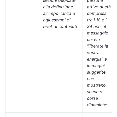
sezioni dedicate
persone
alla definizione,
attive di età
all'importanza e
compresa
agli esempi di
tra i 18 e i
brief di contenuti
34 anni, il
messaggio
chiave
"liberate la
vostra
energia" e
immagini
suggerite
che
mostrano
scene di
corsa
dinamiche