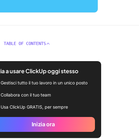
TABLE OF CONTENTS
zia a usare ClickUp oggi stesso
Gestisci tutto il tuo lavoro in un unico posto
Collabora con il tuo team
Usa ClickUp GRATIS, per sempre
Inizia ora