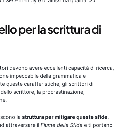
i SEO-friendly e di altissima qualità. ✍️
o per la scrittura di
ittori devono avere eccellenti capacità di ricerca,
ione impeccabile della grammatica e
e queste caratteristiche, gli scrittori di
dello scrittore, la procrastinazione,
ne.
niscono la
struttura per mitigare queste sfide
.
d attraversare il
Fiume delle Sfide
e ti portano