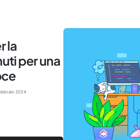
r la
nuti per una
oce
febbraio 2024