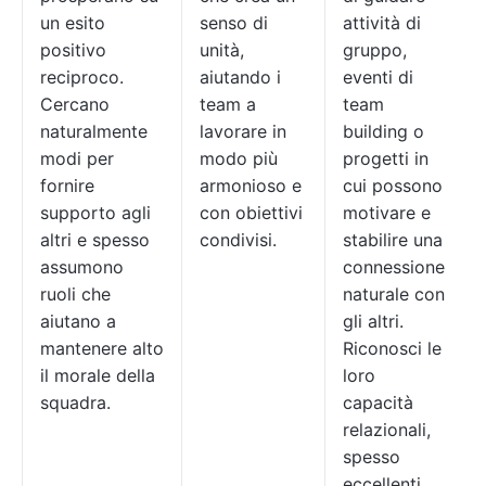
un esito
senso di
attività di
positivo
unità,
gruppo,
reciproco.
aiutando i
eventi di
Cercano
team a
team
naturalmente
lavorare in
building o
modi per
modo più
progetti in
fornire
armonioso e
cui possono
supporto agli
con obiettivi
motivare e
altri e spesso
condivisi.
stabilire una
assumono
connessione
ruoli che
naturale con
aiutano a
gli altri.
mantenere alto
Riconosci le
il morale della
loro
squadra.
capacità
relazionali,
spesso
eccellenti