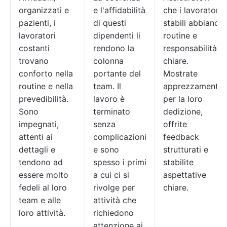
organizzati e
e l'affidabilità
che i lavoratori
pazienti, i
di questi
stabili abbiano
lavoratori
dipendenti li
routine e
costanti
rendono la
responsabilità
trovano
colonna
chiare.
conforto nella
portante del
Mostrate
routine e nella
team. Il
apprezzamento
prevedibilità.
lavoro è
per la loro
Sono
terminato
dedizione,
impegnati,
senza
offrite
attenti ai
complicazioni
feedback
dettagli e
e sono
strutturati e
tendono ad
spesso i primi
stabilite
essere molto
a cui ci si
aspettative
fedeli al loro
rivolge per
chiare.
team e alle
attività che
loro attività.
richiedono
attenzione ai