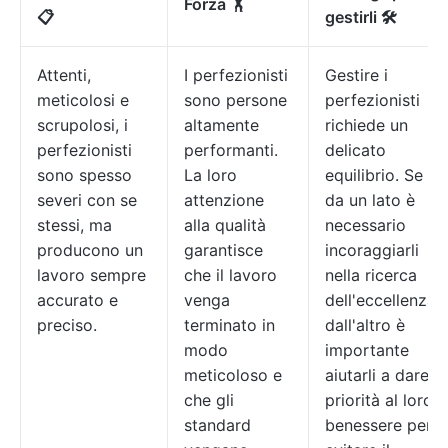
Forza 🏋
📋
gestirli 🛠️
Attenti,
I perfezionisti
Gestire i
meticolosi e
sono persone
perfezionisti
scrupolosi, i
altamente
richiede un
perfezionisti
performanti.
delicato
sono spesso
La loro
equilibrio. Se
severi con se
attenzione
da un lato è
stessi, ma
alla qualità
necessario
producono un
garantisce
incoraggiarli
lavoro sempre
che il lavoro
nella ricerca
accurato e
venga
dell'eccellenza,
preciso.
terminato in
dall'altro è
modo
importante
meticoloso e
aiutarli a dare
che gli
priorità al loro
standard
benessere per