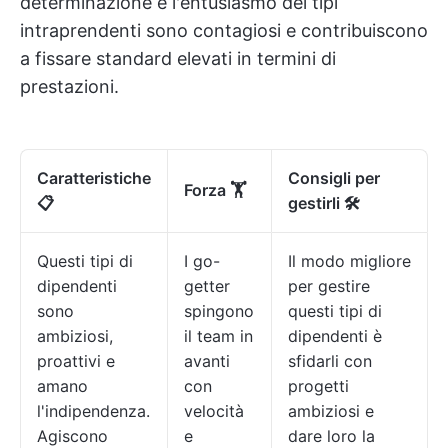
determinazione e l'entusiasmo dei tipi
intraprendenti sono contagiosi e contribuiscono
a fissare standard elevati in termini di
prestazioni.
Caratteristiche
Consigli per
Forza 🏋
📋
gestirli 🛠️
Questi tipi di
I go-
Il modo migliore
dipendenti
getter
per gestire
sono
spingono
questi tipi di
ambiziosi,
il team in
dipendenti è
proattivi e
avanti
sfidarli con
amano
con
progetti
l'indipendenza.
velocità
ambiziosi e
Agiscono
e
dare loro la