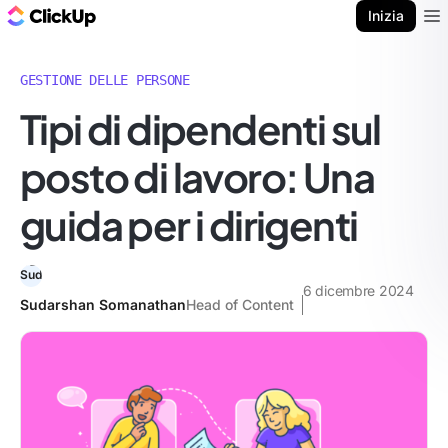
Blog di ClickUp
Inizia
Ope
GESTIONE DELLE PERSONE
Tipi di dipendenti sul
posto di lavoro: Una
guida per i dirigenti
6 dicembre 2024
Sudarshan Somanathan
Head of Content