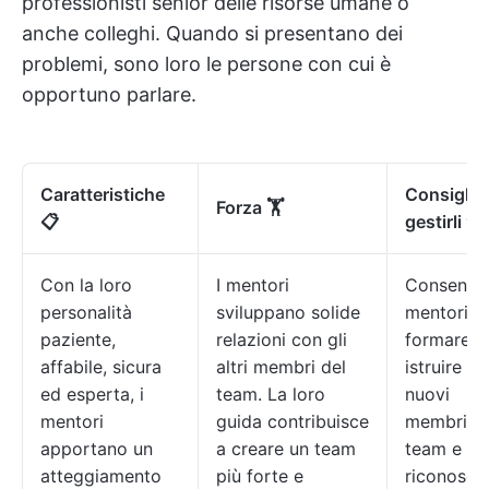
professionisti senior delle risorse umane o
anche colleghi. Quando si presentano dei
problemi, sono loro le persone con cui è
opportuno parlare.
Caratteristiche
Consigli p
Forza 🏋
📋
gestirli 🛠️
Con la loro
I mentori
Consenti 
personalità
sviluppano solide
mentori di
paziente,
relazioni con gli
formare o
affabile, sicura
altri membri del
istruire i
ed esperta, i
team. La loro
nuovi
mentori
guida contribuisce
membri de
apportano un
a creare un team
team e
atteggiamento
più forte e
riconosci i