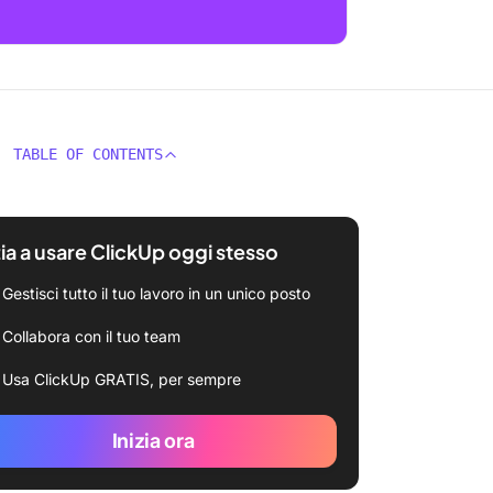
TABLE OF CONTENTS
zia a usare ClickUp oggi stesso
Gestisci tutto il tuo lavoro in un unico posto
Collabora con il tuo team
Usa ClickUp GRATIS, per sempre
Inizia ora