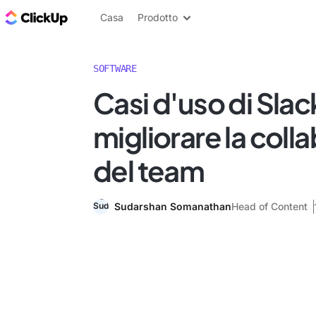
Blog di ClickUp
Casa
Prodotto
SOFTWARE
Casi d'uso di Slac
migliorare la coll
del team
Sudarshan Somanathan
Head of Content