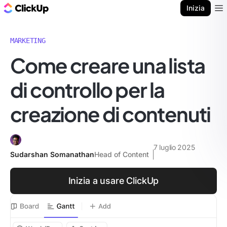
Blog di ClickUp
Inizia
Ope
MARKETING
Come creare una lista
di controllo per la
creazione di contenuti
7 luglio 2025
Sudarshan Somanathan
Head of Content
Inizia a usare ClickUp