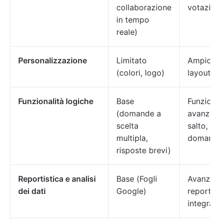
collaborazione
votazioni
in tempo
reale)
Personalizzazione
Limitato
Ampio (b
(colori, logo)
layout)
Funzionalità logiche
Base
Funziona
(domande a
avanzate
scelta
salto, r
multipla,
domand
risposte brevi)
Reportistica e analisi
Base (Fogli
Avanzato
dei dati
Google)
reportist
integrati