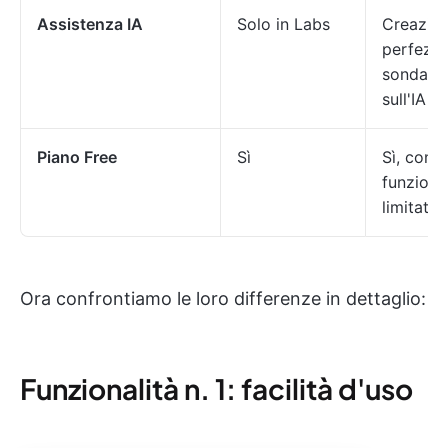
Assistenza IA
Solo in Labs
Creazio
perfezi
sondaggi
sull'IA
Piano Free
Sì
Sì, con
funzional
limitate
Ora confrontiamo le loro differenze in dettaglio:
Funzionalità n. 1: facilità d'uso