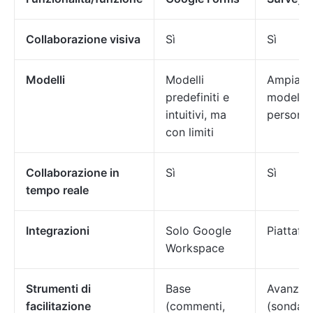
Collaborazione visiva
Sì
Sì
Modelli
Modelli
Ampia g
predefiniti e
modelli 
intuitivi, ma
personal
con limiti
Collaborazione in
Sì
Sì
tempo reale
Integrazioni
Solo Google
Piattafo
Workspace
Strumenti di
Base
Avanzat
facilitazione
(commenti,
(sondagg