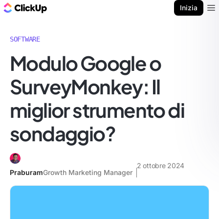
Blog di ClickUp
Inizia
Ope
SOFTWARE
Modulo Google o
SurveyMonkey: Il
miglior strumento di
sondaggio?
2 ottobre 2024
Praburam
Growth Marketing Manager