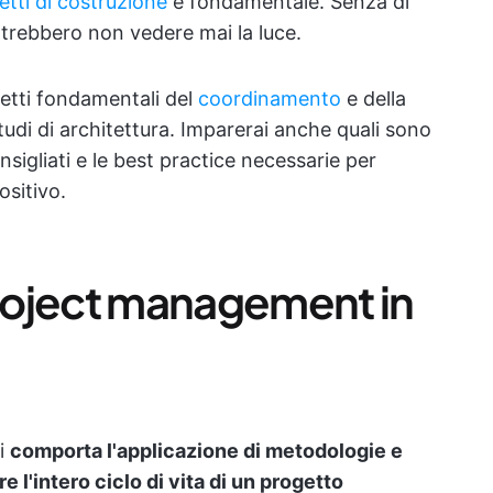
tti di costruzione
è fondamentale. Senza di
otrebbero non vedere mai la luce.
petti fondamentali del
coordinamento
e della
studi di architettura. Imparerai anche quali sono
sigliati e le best practice necessarie per
ositivo.
roject management in
ti
comporta l'applicazione di metodologie e
 l'intero ciclo di vita di un progetto