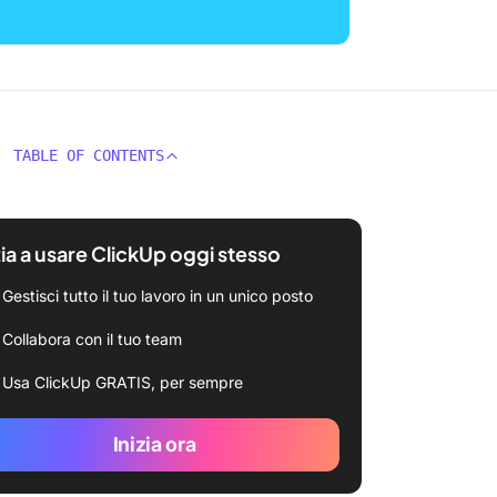
TABLE OF CONTENTS
zia a usare ClickUp oggi stesso
Gestisci tutto il tuo lavoro in un unico posto
Collabora con il tuo team
Usa ClickUp GRATIS, per sempre
Inizia ora