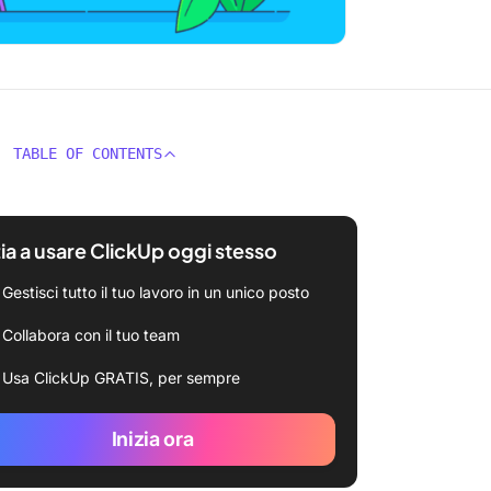
TABLE OF CONTENTS
zia a usare ClickUp oggi stesso
Gestisci tutto il tuo lavoro in un unico posto
Collabora con il tuo team
Usa ClickUp GRATIS, per sempre
Inizia ora