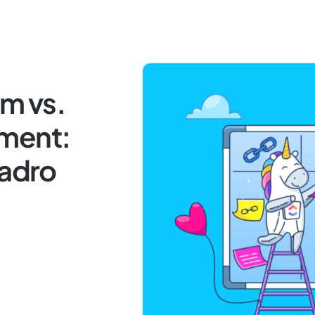
am vs.
ement:
uadro