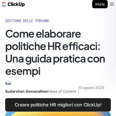
Blog di ClickUp
Inizia
Ope
GESTIONE DELLE PERSONE
Come elaborare
politiche HR efficaci:
Una guida pratica con
esempi
13 agosto 2024
Sudarshan Somanathan
Head of Content
Creare politiche HR migliori con ClickUp!