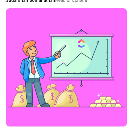
Sudarshan Somanathan
Head of Content