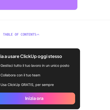
TABLE OF CONTENTS
zia a usare ClickUp oggi stesso
Gestisci tutto il tuo lavoro in un unico posto
Collabora con il tuo team
Usa ClickUp GRATIS, per sempre
Inizia ora