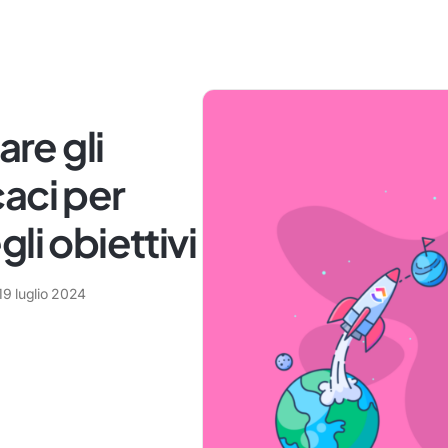
re gli
aci per
li obiettivi
19 luglio 2024