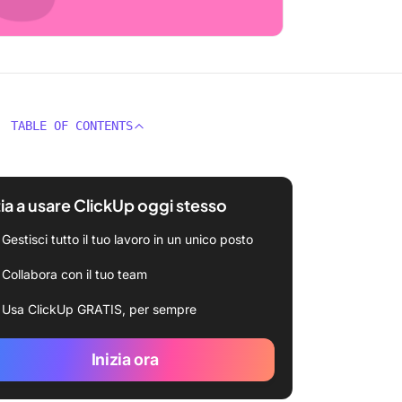
TABLE OF CONTENTS
zia a usare ClickUp oggi stesso
Gestisci tutto il tuo lavoro in un unico posto
Collabora con il tuo team
Usa ClickUp GRATIS, per sempre
Inizia ora