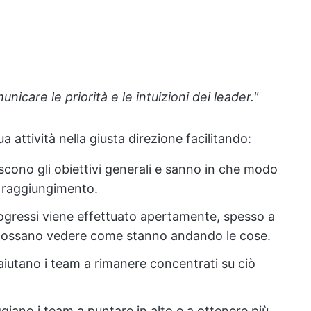
icare le priorità e le intuizioni dei leader."
a attività nella giusta direzione facilitando:
scono gli obiettivi generali e sanno in che modo
ro raggiungimento.
rogressi viene effettuato apertamente, spesso a
ti possano vedere come stanno andando le cose.
 aiutano i team a rimanere concentrati su ciò
giano i team a puntare in alto e a ottenere più