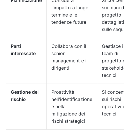
Pianificazione
Considera
Si concentra
l'impatto a lungo
sui piani di
termine e le
progetto
tendenze future
dettagliati e
sulle sequen
Parti
Collabora con il
Gestisce i
interessate
senior
team di
management e i
progetto e gl
dirigenti
stakeholder
tecnici
Gestione del
Proattività
Si concentra
rischio
nell'identificazione
sui rischi
e nella
operativi e
mitigazione dei
tecnici
rischi strategici