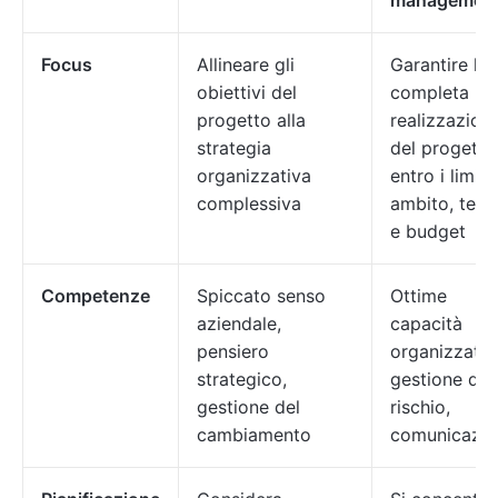
managemen
Focus
Allineare gli
Garantire la
obiettivi del
completa
progetto alla
realizzazion
strategia
del progetto
organizzativa
entro i limiti 
complessiva
ambito, tem
e budget
Competenze
Spiccato senso
Ottime
aziendale,
capacità
pensiero
organizzativ
strategico,
gestione del
gestione del
rischio,
cambiamento
comunicazio