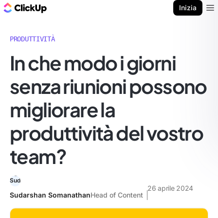
Blog di ClickUp
Inizia
Ope
PRODUTTIVITÀ
In che modo i giorni
senza riunioni possono
migliorare la
produttività del vostro
team?
26 aprile 2024
Sudarshan Somanathan
Head of Content