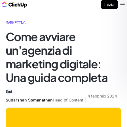
Blog di ClickUp
Inizia
Ope
MARKETING
Come avviare
un'agenzia di
marketing digitale:
Una guida completa
14 febbraio 2024
Sudarshan Somanathan
Head of Content