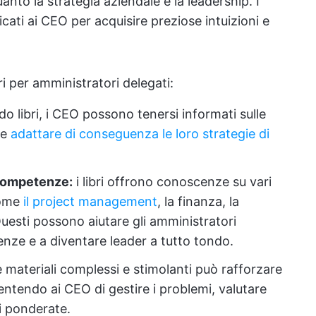
anto la strategia aziendale e la leadership. I
dicati ai CEO per acquisire preziose intuizioni e
ri per amministratori delegati:
o libri, i CEO possono tenersi informati sulle
 e
adattare di conseguenza le loro strategie di
competenze:
i libri offrono conoscenze su vari
come
il project management
, la finanza, la
esti possono aiutare gli amministratori
enze e a diventare leader a tutto tondo.
 materiali complessi e stimolanti può rafforzare
sentendo ai CEO di gestire i problemi, valutare
i ponderate.