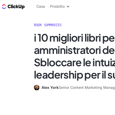
Blog di ClickUp
Casa
Prodotto
BOOK SUMMARIES
i 10 migliori libri pe
amministratori de
Sbloccare le intuiz
leadership per il
Alex York
Senior Content Marketing Manag