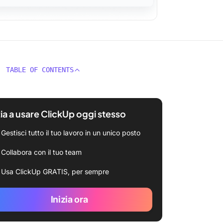
TABLE OF CONTENTS
zia a usare ClickUp oggi stesso
Gestisci tutto il tuo lavoro in un unico posto
Collabora con il tuo team
Usa ClickUp GRATIS, per sempre
Inizia ora