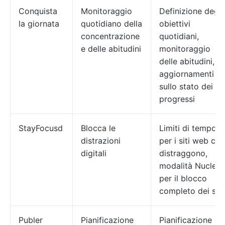
Conquista
Monitoraggio
Definizione degli
la giornata
quotidiano della
obiettivi
concentrazione
quotidiani,
e delle abitudini
monitoraggio
delle abitudini,
aggiornamenti
sullo stato dei
progressi
StayFocusd
Blocca le
Limiti di tempo
distrazioni
per i siti web che
digitali
distraggono,
modalità Nuclear
per il blocco
completo dei siti
Publer
Pianificazione
Pianificazione de