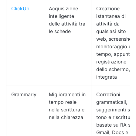
ClickUp
Acquisizione
Creazione
intelligente
istantanea di
delle attività tra
attività da
le schede
qualsiasi sito
web, screenshot,
monitoraggio del
tempo, appunti,
registrazione
dello schermo, IA
integrata
Grammarly
Miglioramenti in
Correzioni
tempo reale
grammaticali,
nella scrittura e
suggerimenti sul
nella chiarezza
tono e riscritture
basate sull'IA su
Gmail, Docs e