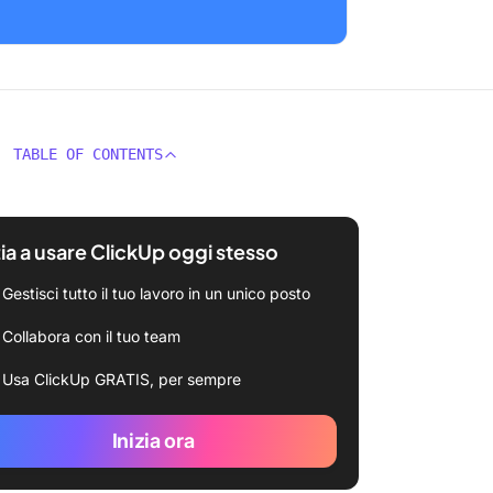
TABLE OF CONTENTS
zia a usare ClickUp oggi stesso
Gestisci tutto il tuo lavoro in un unico posto
Collabora con il tuo team
Usa ClickUp GRATIS, per sempre
Inizia ora