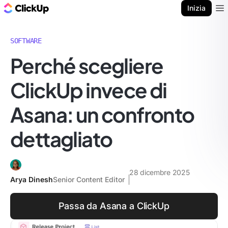
Blog di ClickUp
Inizia
Ope
SOFTWARE
Perché scegliere
ClickUp invece di
Asana: un confronto
dettagliato
28 dicembre 2025
Arya Dinesh
Senior Content Editor
Passa da Asana a ClickUp