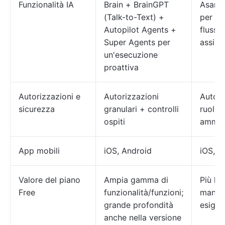
Funzionalità IA
Brain + BrainGPT
Asana 
(Talk-to-Text) +
per la
Autopilot Agents +
flussi 
Super Agents per
assisti
un'esecuzione
proattiva
Autorizzazioni e
Autorizzazioni
Autori
sicurezza
granulari + controlli
ruoli, 
ospiti
ammini
App mobili
iOS, Android
iOS, A
Valore del piano
Ampia gamma di
Più li
Free
funzionalità/funzioni;
mano 
grande profondità
esige
anche nella versione