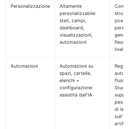
Personalizzazione
Altamente
Config
personalizzabile:
struttu
stati, campi,
possib
dashboard,
person
visualizzazioni,
gener
automazioni
flessib
livello.
Automazioni
Automazioni su
Regole
spazi, cartelle,
automa
elenchi +
flusso 
configurazione
Studio
assistita dall'IA
suppor
passag
di lav
sull'in
artific