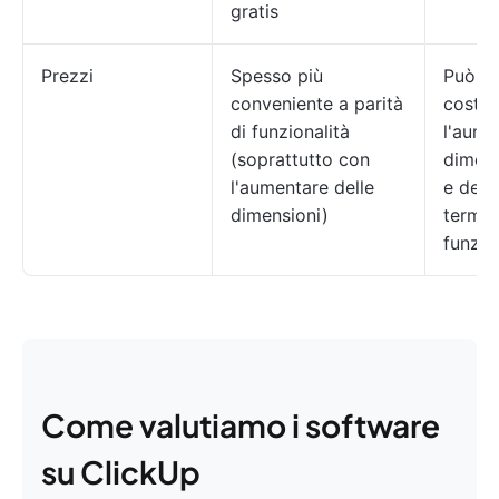
gratis
Prezzi
Spesso più
Può di
conveniente a parità
costo
di funzionalità
l'aume
(soprattutto con
dimens
l'aumentare delle
e dell
dimensioni)
termini
funzio
Come valutiamo i software
su ClickUp