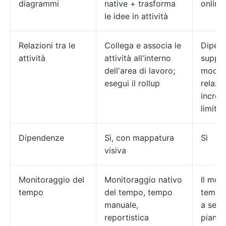
diagrammi
native + trasforma
online
le idee in attività
Relazioni tra le
Collega e associa le
Dipen
attività
attività all'interno
suppor
dell'area di lavoro;
model
esegui il rollup
relazi
incroc
limitat
Dipendenze
Sì, con mappatura
Sì
visiva
Monitoraggio del
Monitoraggio nativo
Il mon
tempo
del tempo, tempo
tempo 
manuale,
a seco
reportistica
piano/