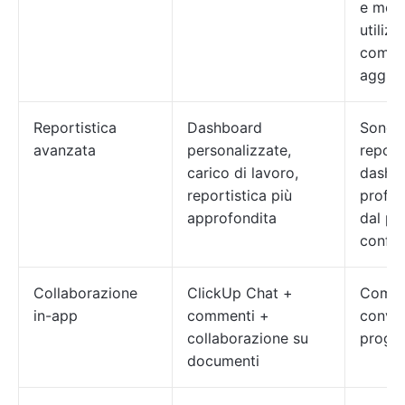
e molt
utiliz
compo
aggiunt
Reportistica
Dashboard
Sono d
avanzata
personalizzate,
report
carico di lavoro,
dashbo
reportistica più
profon
approfondita
dal pi
config
Collaborazione
ClickUp Chat +
Comme
in-app
commenti +
conver
collaborazione su
proget
documenti