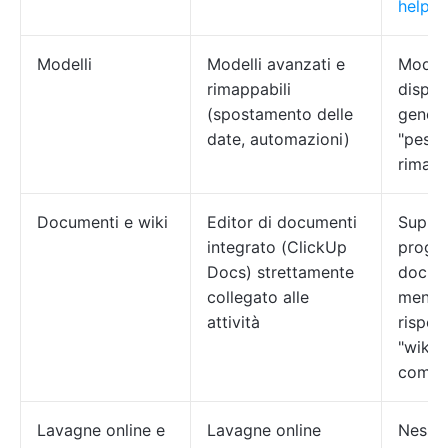
help.
Modelli
Modelli avanzati e
Modell
rimappabili
disponi
(spostamento delle
gener
date, automazioni)
"pesant
rimapp
Documenti e wiki
Editor di documenti
Suppor
integrato (ClickUp
proget
Docs) strettamente
docum
collegato alle
meno 
attività
rispet
"wiki 
compl
Lavagne online e
Lavagne online
Nessu