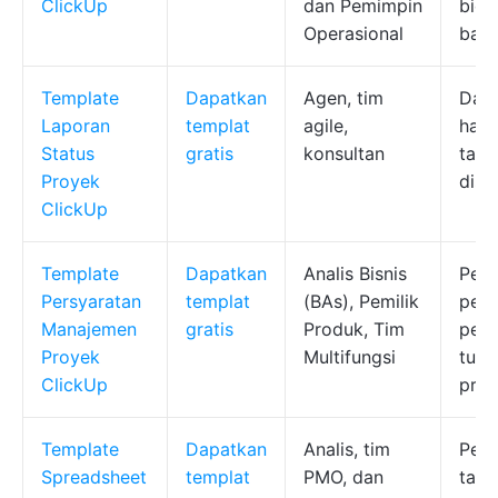
ClickUp
dan Pemimpin
bid
Operasional
bali
Template
Dapatkan
Agen, tim
Data
Laporan
templat
agile,
ham
Status
gratis
konsultan
tamp
Proyek
dise
ClickUp
Template
Dapatkan
Analis Bisnis
Pen
Persyaratan
templat
(BAs), Pemilik
pers
Manajemen
gratis
Produk, Tim
pen
Proyek
Multifungsi
tuga
ClickUp
prio
Template
Dapatkan
Analis, tim
Pewa
Spreadsheet
templat
PMO, dan
taut