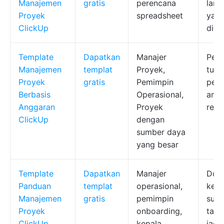
Manajemen
gratis
perencana
lang
Proyek
spreadsheet
yang
ClickUp
diek
Template
Dapatkan
Manajer
Pena
Manajemen
templat
Proyek,
tuga
Proyek
gratis
Pemimpin
pela
Berbasis
Operasional,
angg
Anggaran
Proyek
real
ClickUp
dengan
sumber daya
yang besar
Template
Dapatkan
Manajer
Doku
Panduan
templat
operasional,
kerj
Manajemen
gratis
pemimpin
sumb
Proyek
onboarding,
tamp
ClickUp
kepala
jadw