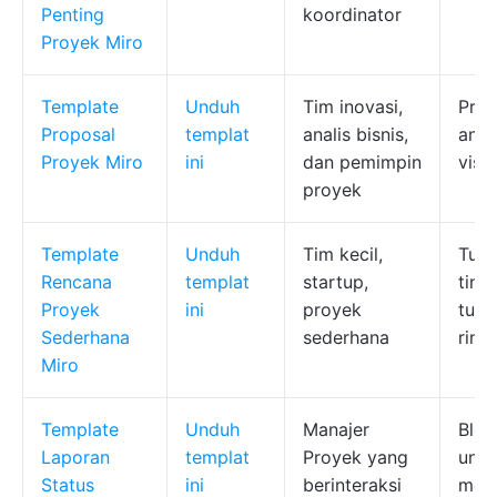
Penting
koordinator
Proyek Miro
Template
Unduh
Tim inovasi,
Pres
Proposal
templat
analis bisnis,
anali
Proyek Miro
ini
dan pemimpin
visu
proyek
Template
Unduh
Tim kecil,
Tuju
Rencana
templat
startup,
ting
Proyek
ini
proyek
tuga
Sederhana
sederhana
ring
Miro
Template
Unduh
Manajer
Blok
Laporan
templat
Proyek yang
untu
Status
ini
berinteraksi
memp