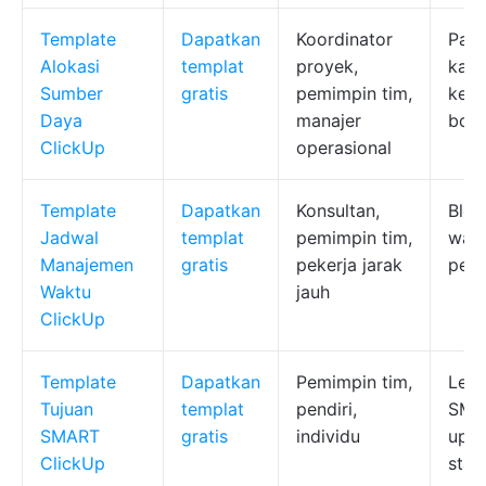
Template
Dapatkan
Koordinator
Pan
Alokasi
templat
proyek,
kapa
Sumber
gratis
pemimpin tim,
keah
Daya
manajer
bott
ClickUp
operasional
Template
Dapatkan
Konsultan,
Blok
Jadwal
templat
pemimpin tim,
wakt
Manajemen
gratis
pekerja jarak
perk
Waktu
jauh
ClickUp
Template
Dapatkan
Pemimpin tim,
Lemb
Tujuan
templat
pendiri,
SMAR
SMART
gratis
individu
upay
ClickUp
stat