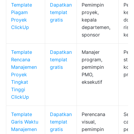
Template
Dapatkan
Pemimpin
Pera
Piagam
templat
proyek,
kebe
Proyek
gratis
kepala
dok
ClickUp
departemen,
risi
sponsor
kepe
Template
Dapatkan
Manajer
Pen
Rencana
templat
program,
stra
Manajemen
gratis
pemimpin
konf
Proyek
PMO,
pro
Tingkat
eksekutif
Tinggi
ClickUp
Template
Dapatkan
Perencana
Sere
Garis Waktu
templat
visual,
cata
Manajemen
gratis
pemimpin
pela