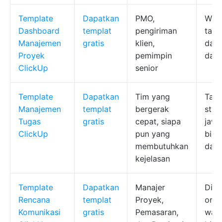
Template
Dapatkan
PMO,
Widg
Dashboard
templat
pengiriman
tamp
Manajemen
gratis
klien,
dapa
Proyek
pemimpin
data
ClickUp
senior
Template
Dapatkan
Tim yang
Tamp
Manajemen
templat
bergerak
stat
Tugas
gratis
cepat, siapa
jawa
ClickUp
pun yang
bida
membutuhkan
dan 
kejelasan
Template
Dapatkan
Manajer
Dia
Rencana
templat
Proyek,
orga
Komunikasi
gratis
Pemasaran,
wakt