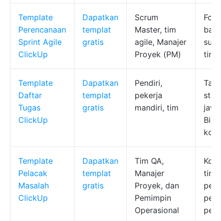
Template
Dapatkan
Scrum
Form
Perencanaan
templat
Master, tim
bali
Sprint Agile
gratis
agile, Manajer
suar
ClickUp
Proyek (PM)
tind
Template
Dapatkan
Pendiri,
Tamp
Daftar
templat
pekerja
stat
Tugas
gratis
mandiri, tim
jawa
ClickUp
Bida
kom
Template
Dapatkan
Tim QA,
Kolo
Pelacak
templat
Manajer
ting
Masalah
gratis
Proyek, dan
pela
ClickUp
Pemimpin
peny
Operasional
peng