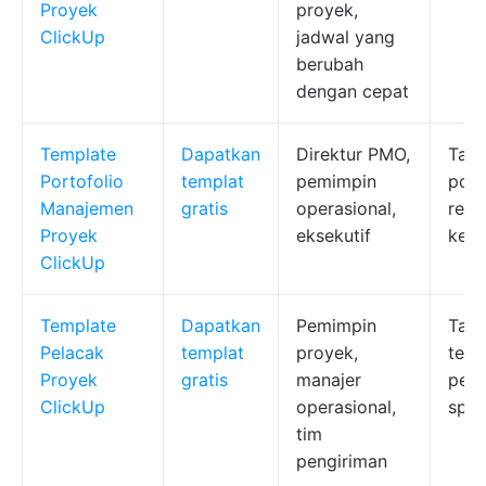
Proyek
proyek,
ClickUp
jadwal yang
berubah
dengan cepat
Template
Dapatkan
Direktur PMO,
Tamp
Portofolio
templat
pemimpin
port
Manajemen
gratis
operasional,
real
Proyek
eksekutif
kese
ClickUp
Template
Dapatkan
Pemimpin
Tang
Pelacak
templat
proyek,
temp
Proyek
gratis
manajer
pela
ClickUp
operasional,
spri
tim
pengiriman