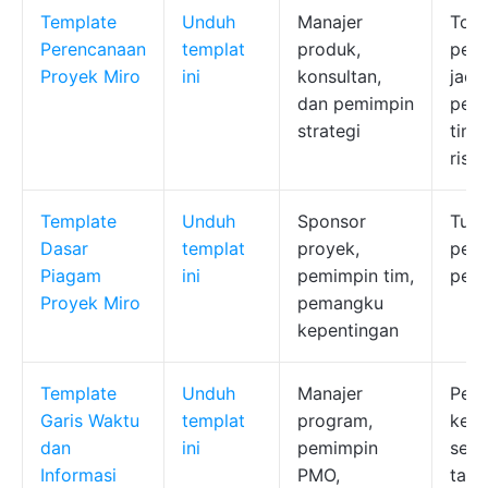
Template
Unduh
Manajer
Ton
Perencanaan
templat
produk,
penc
Proyek Miro
ini
konsultan,
jadw
dan pemimpin
pere
strategi
time
risik
Template
Unduh
Sponsor
Tuju
Dasar
templat
proyek,
peran
Piagam
ini
pemimpin tim,
pers
Proyek Miro
pemangku
kepentingan
Template
Unduh
Manajer
Peta 
Garis Waktu
templat
program,
kete
dan
ini
pemimpin
sera
Informasi
PMO,
tamp