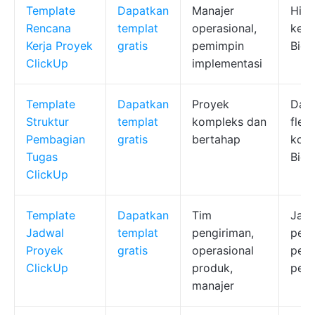
Template
Dapatkan
Manajer
Hier
Rencana
templat
operasional,
kete
Kerja Proyek
gratis
pemimpin
Bida
ClickUp
implementasi
Template
Dapatkan
Proyek
Daft
Struktur
templat
kompleks dan
fleks
Pembagian
gratis
bertahap
kome
Tugas
Bida
ClickUp
Template
Dapatkan
Tim
Jadw
Jadwal
templat
pengiriman,
pela
Proyek
gratis
operasional
penc
ClickUp
produk,
pela
manajer