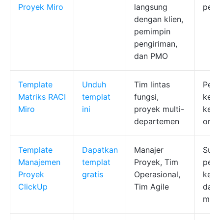
Proyek Miro
langsung
peng
dengan klien,
pemimpin
pengiriman,
dan PMO
Template
Unduh
Tim lintas
Peme
Matriks RACI
templat
fungsi,
keje
Miro
ini
proyek multi-
kepu
departemen
onbo
Template
Dapatkan
Manajer
Subt
Manajemen
templat
Proyek, Tim
penc
Proyek
gratis
Operasional,
kete
ClickUp
Tim Agile
dan 
mult