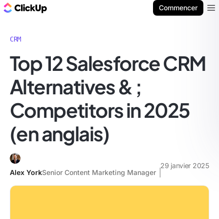
ClickUp Blog
Commencer
Ope
CRM
Top 12 Salesforce CRM
Alternatives & ;
Competitors in 2025
(en anglais)
29 janvier 2025
Alex York
Senior Content Marketing Manager