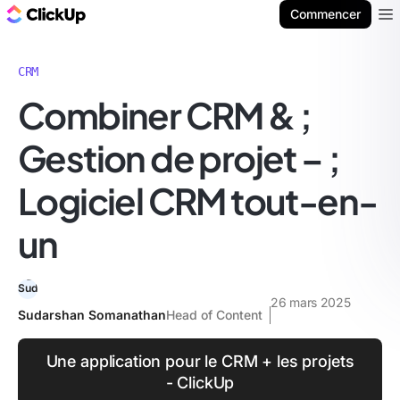
ClickUp Blog
Commencer
Ope
CRM
Combiner CRM & ;
Gestion de projet – ;
Logiciel CRM tout-en-
un
26 mars 2025
Sudarshan Somanathan
Head of Content
Une application pour le CRM + les projets
- ClickUp