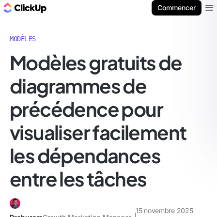
ClickUp Blog
Commencer
Ope
MODÈLES
Modèles gratuits de
diagrammes de
précédence pour
visualiser facilement
les dépendances
entre les tâches
15 novembre 2025