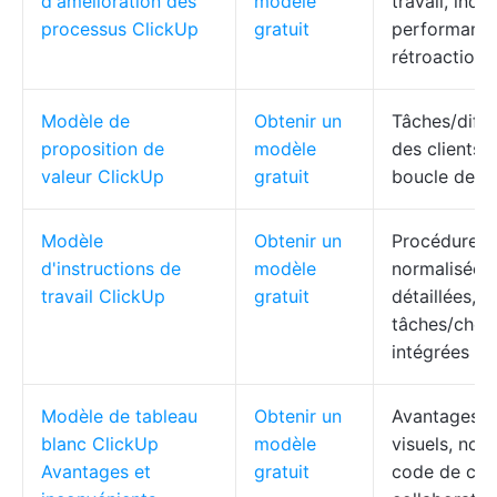
d'amélioration des
modèle
travail, indi
processus ClickUp
gratuit
performance
rétroaction,
Modèle de
Obtenir un
Tâches/diffi
proposition de
modèle
des clients,
valeur ClickUp
gratuit
boucle de ré
Modèle
Obtenir un
Procédures 
d'instructions de
modèle
normalisées,
travail ClickUp
gratuit
détaillées, l
tâches/check
intégrées
Modèle de tableau
Obtenir un
Avantages/i
blanc ClickUp
modèle
visuels, not
Avantages et
gratuit
code de coul