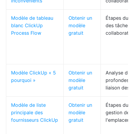
inconvénients
collaboratio
Modèle de tableau
Obtenir un
Étapes du pr
blanc ClickUp
modèle
des tâches, 
Process Flow
gratuit
collaboratio
Modèle ClickUp « 5
Obtenir un
Analyse des
pourquoi »
modèle
profondes, s
gratuit
liaison des 
Modèle de liste
Obtenir un
Étapes du fo
principale des
modèle
gestion des
fournisseurs ClickUp
gratuit
l'emplacemen