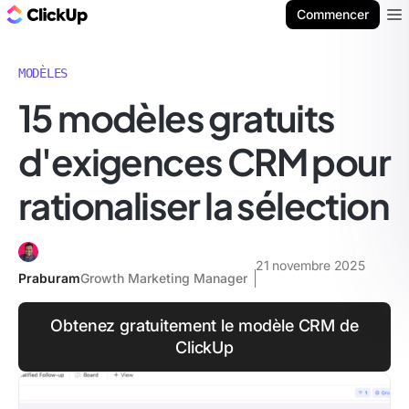
ClickUp Blog
Commencer
Ope
MODÈLES
15 modèles gratuits
d'exigences CRM pour
rationaliser la sélection
21 novembre 2025
Praburam
Growth Marketing Manager
Obtenez gratuitement le modèle CRM de
ClickUp