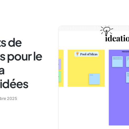
ts de
 pour le
a
 idées
bre 2025