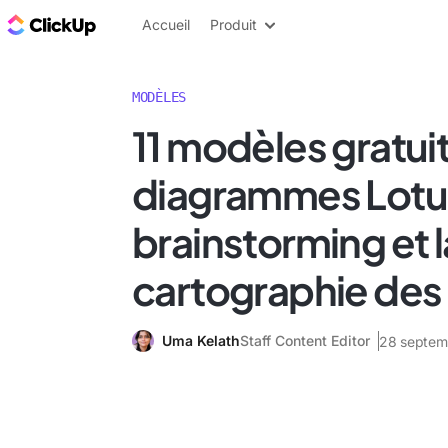
ClickUp Blog
Accueil
Produit
MODÈLES
11 modèles gratui
diagrammes Lotus
brainstorming et l
cartographie des
Uma Kelath
Staff Content Editor
28 septem