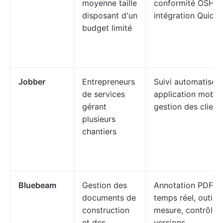
moyenne taille
conformité OSHA,
disposant d'un
intégration Quick
budget limité
Jobber
Entrepreneurs
Suivi automatisé,
de services
application mobile
gérant
gestion des client
plusieurs
chantiers
Bluebeam
Gestion des
Annotation PDF e
documents de
temps réel, outils
construction
mesure, contrôle 
et des
versions