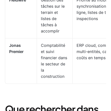
Fieldwire
Gestion des
Priorité au mobile,
tâches sur le
synchronisation h
terrain et
ligne, listes de tâ
listes de
inspections
tâches à
accomplir
Jonas
Comptabilité
ERP cloud, compta
Premier
et suivi
multi-entités, calc
financier dans
coûts en temps ré
le secteur de
la
construction
Que rechercher dans