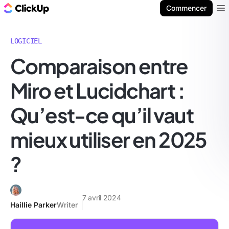
ClickUp Blog
Commencer
Ope
LOGICIEL
Comparaison entre
Miro et Lucidchart :
Qu’est-ce qu’il vaut
mieux utiliser en 2025
?
7 avril 2024
Haillie Parker
Writer