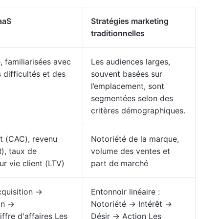
aaS
Stratégies marketing
traditionnelles
 familiarisées avec
Les audiences larges,
 difficultés et des
souvent basées sur
l’emplacement, sont
segmentées selon des
critères démographiques.
nt (CAC), revenu
Notoriété de la marque,
), taux de
volume des ventes et
r vie client (LTV)
part de marché
cquisition →
Entonnoir linéaire :
on →
Notoriété → Intérêt →
fre d'affaires Les
Désir → Action Les