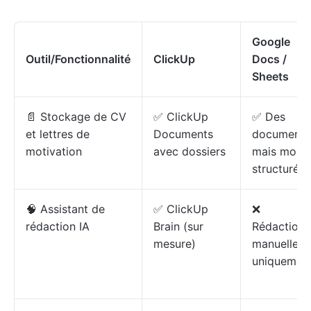
Google
Outil/Fonctionnalité
ClickUp
Docs /
Sheets
📄 Stockage de CV
✅ ClickUp
✅ Des
et lettres de
Documents
documents
motivation
avec dossiers
mais moins
structurés
🧠 Assistant de
✅ ClickUp
❌
rédaction IA
Brain (sur
Rédaction
mesure)
manuelle
uniquemen