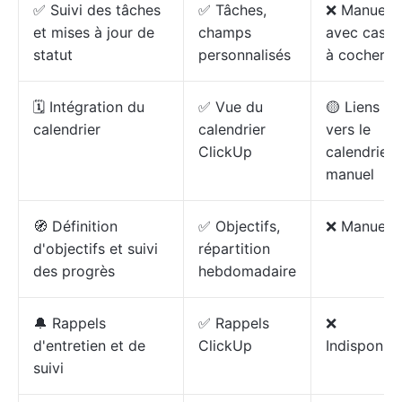
✅ Suivi des tâches
✅ Tâches,
❌ Manuel
et mises à jour de
champs
avec cases
statut
personnalisés
à cocher
🗓️ Intégration du
✅ Vue du
🟡 Liens
calendrier
calendrier
vers le
ClickUp
calendrier
manuel
🧭 Définition
✅ Objectifs,
❌ Manuel
d'objectifs et suivi
répartition
des progrès
hebdomadaire
🔔 Rappels
✅ Rappels
❌
d'entretien et de
ClickUp
Indisponibl
suivi