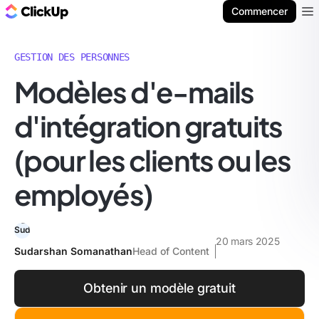
ClickUp Blog
Commencer
Ope
GESTION DES PERSONNES
Modèles d'e-mails
d'intégration gratuits
(pour les clients ou les
employés)
20 mars 2025
Sudarshan Somanathan
Head of Content
Obtenir un modèle gratuit