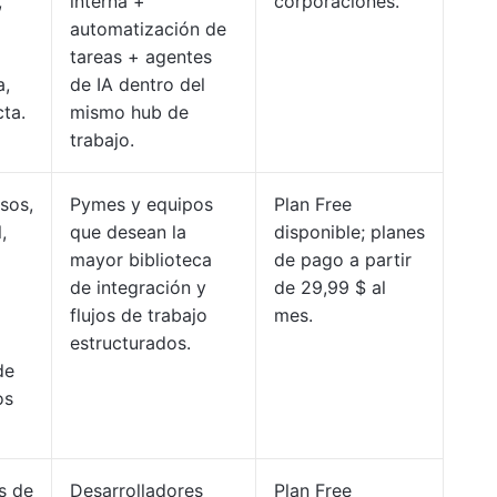
,
interna +
corporaciones.
automatización de
tareas + agentes
a,
de IA dentro del
cta.
mismo hub de
trabajo.
sos,
Pymes y equipos
Plan Free
,
que desean la
disponible; planes
mayor biblioteca
de pago a partir
de integración y
de 29,99 $ al
flujos de trabajo
mes.
estructurados.
de
os
s de
Desarrolladores
Plan Free