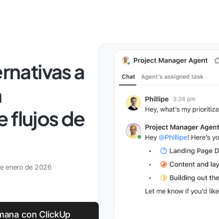
ernativas a
a
 flujos de
e enero de 2026
emana con ClickUp