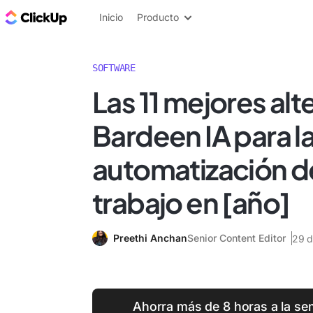
ClickUp Blog
Inicio
Producto
SOFTWARE
Las 11 mejores alt
Bardeen IA para l
automatización de
trabajo en [año]
Preethi Anchan
Senior Content Editor
29 d
Ahorra más de 8 horas a la s