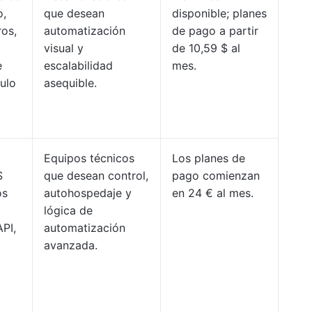
o,
que desean
disponible; planes
ros,
automatización
de pago a partir
visual y
de 10,59 $ al
e
escalabilidad
mes.
ulo
asequible.
Equipos técnicos
Los planes de
S
que desean control,
pago comienzan
os
autohospedaje y
en 24 € al mes.
lógica de
API,
automatización
avanzada.