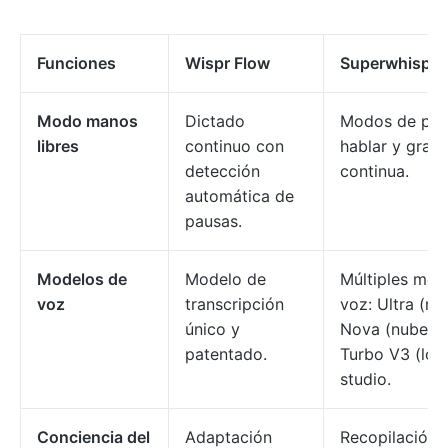
Funciones
Wispr Flow
Superwhisper
Modo manos
Dictado
Modos de puls
libres
continuo con
hablar y grab
detección
continua.
automática de
pausas.
Modelos de
Modelo de
Múltiples mod
voz
transcripción
voz: Ultra (nu
único y
Nova (nube), 
patentado.
Turbo V3 (loc
studio.
Conciencia del
Adaptación
Recopilación