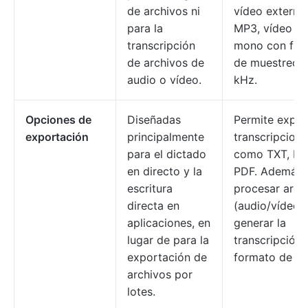
de archivos ni
vídeo externo
para la
MP3, vídeo M
transcripción
mono con fre
de archivos de
de muestreo d
audio o vídeo.
kHz.
Opciones de
Diseñadas
Permite expor
exportación
principalmente
transcripcion
para el dictado
como TXT, D
en directo y la
PDF. Además,
escritura
procesar arch
directa en
(audio/vídeo)
aplicaciones, en
generar la
lugar de para la
transcripción 
exportación de
formato de te
archivos por
lotes.