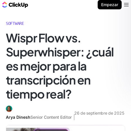
ClickUp Blog
Empezar
Ope
SOFTWARE
Wispr Flow vs.
Superwhisper: ¿cuál
es mejor para la
transcripción en
tiempo real?
26 de septiembre de 2025
Arya Dinesh
Senior Content Editor