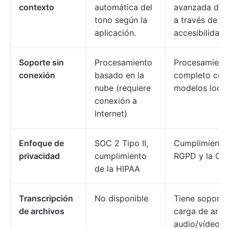
contexto
automática del
avanzada de 
tono según la
a través de A
aplicación.
accesibilidad.
Soporte sin
Procesamiento
Procesamiento
conexión
basado en la
completo con
nube (requiere
modelos local
conexión a
Internet)
Enfoque de
SOC 2 Tipo II,
Cumplimiento
privacidad
cumplimiento
RGPD y la CC
de la HIPAA
Transcripción
No disponible
Tiene soporte
de archivos
carga de arch
audio/vídeo p