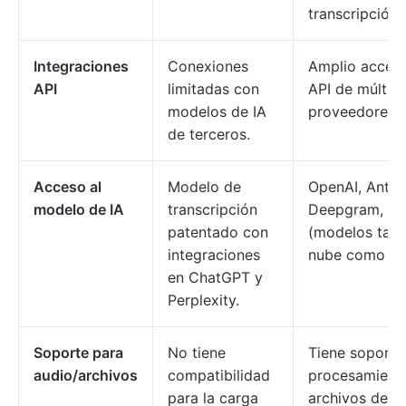
transcripción.
Integraciones
Conexiones
Amplio acceso
API
limitadas con
API de múltipl
modelos de IA
proveedores d
de terceros.
Acceso al
Modelo de
OpenAI, Anthr
modelo de IA
transcripción
Deepgram, Gr
patentado con
(modelos tant
integraciones
nube como loc
en ChatGPT y
Perplexity.
Soporte para
No tiene
Tiene soporte
audio/archivos
compatibilidad
procesamient
para la carga
archivos de a