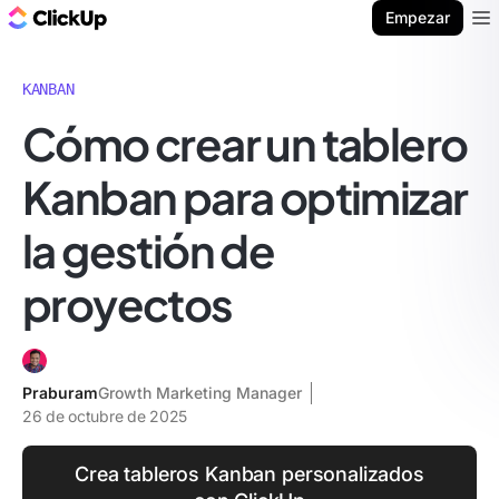
ClickUp Blog
Empezar
Ope
KANBAN
Cómo crear un tablero
Kanban para optimizar
la gestión de
proyectos
Praburam
Growth Marketing Manager
26 de octubre de 2025
Crea tableros Kanban personalizados