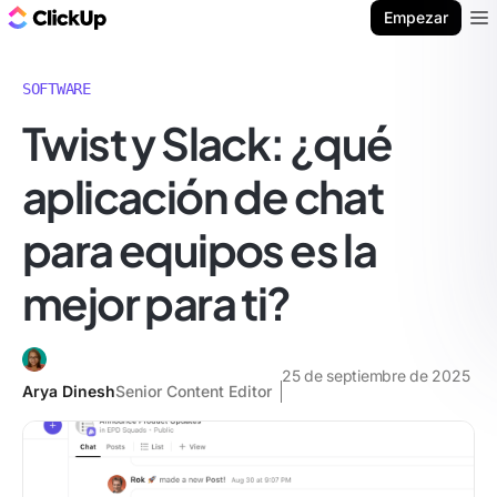
ClickUp Blog
Empezar
Ope
SOFTWARE
Twist y Slack: ¿qué
aplicación de chat
para equipos es la
mejor para ti?
25 de septiembre de 2025
Arya Dinesh
Senior Content Editor