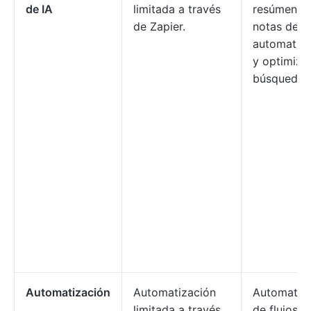
de IA
limitada a través
resúmenes
de Zapier.
notas de r
automatiza
y optimiza
búsquedas
Automatización
Automatización
Automatiz
limitada a través
de flujos d