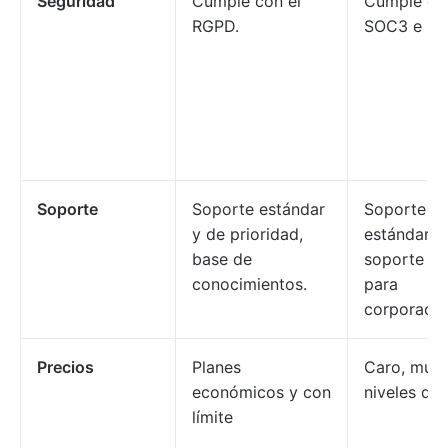
Seguridad
Cumple con el
Cumple co
RGPD.
SOC3 e ISO
Soporte
Soporte estándar
Soporte
y de prioridad,
estándar/pr
base de
soporte d
conocimientos.
para
corporacio
Precios
Planes
Caro, muc
económicos y con
niveles de 
límite