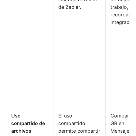
de Zapier.
trabajo,
recordator
integracio
Uso
El uso
Comparte 
compartido de
compartido
GB en
archivos
permite compartir
Mensajes/c