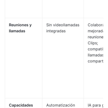
Reuniones y
Sin videollamadas
Colaborac
llamadas
integradas
mejorada 
reuniones 
Clips;
compatibil
llamadas y
compartid
Capacidades
Automatización
IA para ge