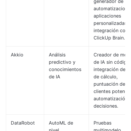
generador de
automatizacione
aplicaciones
personalizadas,
integración con
ClickUp Brain.
Akkio
Análisis
Creador de mod
predictivo y
de IA sin código,
conocimientos
integración de h
de IA
de cálculo,
puntuación de
clientes potencia
automatización 
decisiones.
DataRobot
AutoML de
Pruebas
nivel
multimodelo,