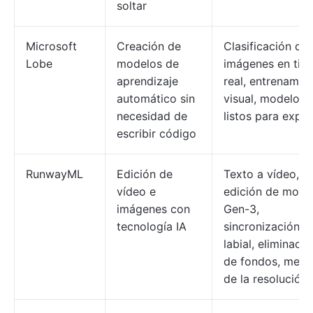
soltar
Microsoft
Creación de
Clasificación de
Lobe
modelos de
imágenes en tie
aprendizaje
real, entrenamie
automático sin
visual, modelos
necesidad de
listos para expor
escribir código
RunwayML
Edición de
Texto a vídeo,
vídeo e
edición de mode
imágenes con
Gen-3,
tecnología IA
sincronización
labial, eliminació
de fondos, mejo
de la resolución.