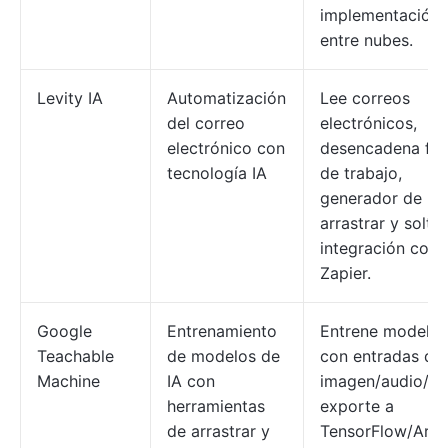
implementación
entre nubes.
Levity IA
Automatización
Lee correos
del correo
electrónicos,
electrónico con
desencadena flu
tecnología IA
de trabajo,
generador de
arrastrar y soltar
integración con
Zapier.
Google
Entrenamiento
Entrene modelos
Teachable
de modelos de
con entradas de
Machine
IA con
imagen/audio/po
herramientas
exporte a
de arrastrar y
TensorFlow/Ardu