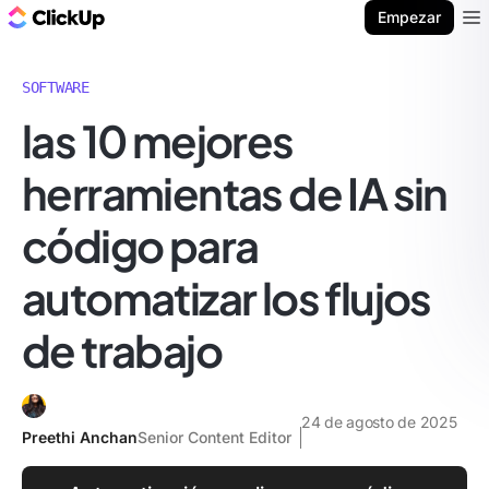
ClickUp Blog
Empezar
Ope
SOFTWARE
las 10 mejores
herramientas de IA sin
código para
automatizar los flujos
de trabajo
24 de agosto de 2025
Preethi Anchan
Senior Content Editor