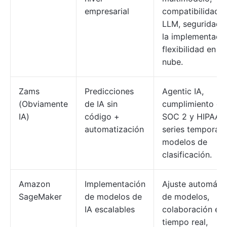
empresarial
compatibilidad 
LLM, seguridad 
la implementació
flexibilidad en la
nube.
Zams
Predicciones
Agentic IA,
(Obviamente
de IA sin
cumplimiento de
IA)
código +
SOC 2 y HIPAA,
automatización
series temporale
modelos de
clasificación.
Amazon
Implementación
Ajuste automáti
SageMaker
de modelos de
de modelos,
IA escalables
colaboración en
tiempo real,