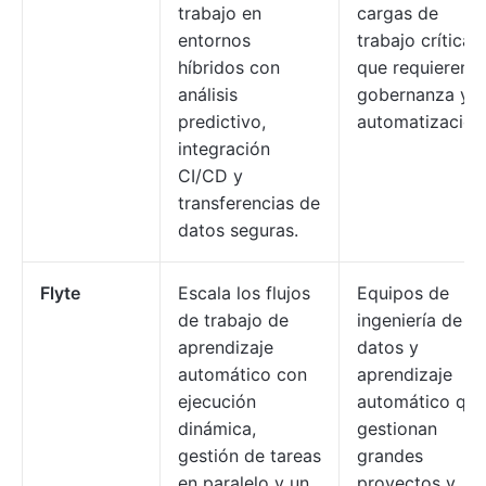
trabajo en
cargas de
entornos
trabajo críticas
híbridos con
que requieren
análisis
gobernanza y
predictivo,
automatización
integración
CI/CD y
transferencias de
datos seguras.
Flyte
Escala los flujos
Equipos de
de trabajo de
ingeniería de
aprendizaje
datos y
automático con
aprendizaje
ejecución
automático que
dinámica,
gestionan
gestión de tareas
grandes
en paralelo y un
proyectos y