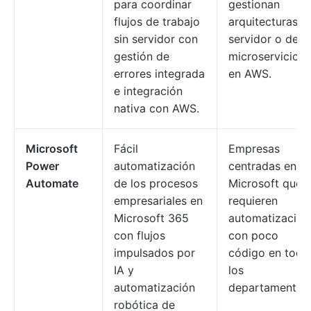
para coordinar
gestionan
flujos de trabajo
arquitecturas si
sin servidor con
servidor o de
gestión de
microservicios
errores integrada
en AWS.
e integración
nativa con AWS.
Microsoft
Fácil
Empresas
Power
automatización
centradas en
Automate
de los procesos
Microsoft que
empresariales en
requieren
Microsoft 365
automatización
con flujos
con poco
impulsados por
código en todo
IA y
los
automatización
departamentos
robótica de