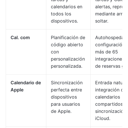
calendarios en
alertas, repro
todos los
mediante arras
dispositivos.
soltar.
Cal. com
Planificación de
Autohospedabl
código abierto
configuración 
con
más de 65
personalización
integraciones,
personalizada.
de reservas gr
Calendario de
Sincronización
Entrada natural
Apple
perfecta entre
integración con
dispositivos
calendarios
para usuarios
compartidos,
de Apple.
sincronización
iCloud.