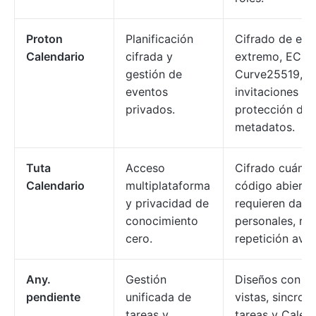
Proton
Planificación
Cifrado de ext
Calendario
cifrada y
extremo, ECC
gestión de
Curve25519,
eventos
invitaciones ci
privados.
protección de
metadatos.
Tuta
Acceso
Cifrado cuánti
Calendario
multiplataforma
código abierto
y privacidad de
requieren dato
conocimiento
personales, reg
cero.
repetición ava
Any.
Gestión
Diseños con mú
pendiente
unificada de
vistas, sincron
tareas y
tareas y Calend