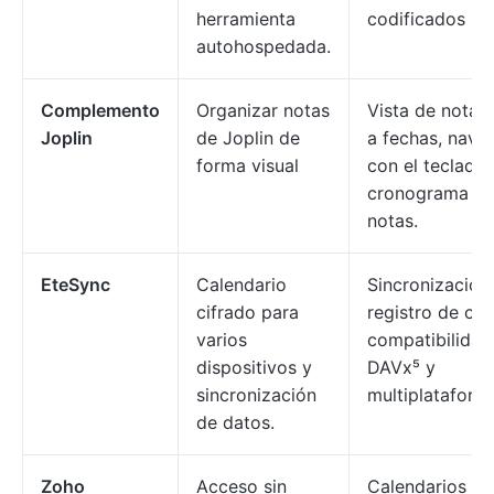
herramienta
codificados po
autohospedada.
Complemento
Organizar notas
Vista de notas
Joplin
de Joplin de
a fechas, nave
forma visual
con el teclado,
cronograma vis
notas.
EteSync
Calendario
Sincronización
cifrado para
registro de ca
varios
compatibilidad
dispositivos y
DAVx⁵ y
sincronización
multiplataform
de datos.
Zoho
Acceso sin
Calendarios gr