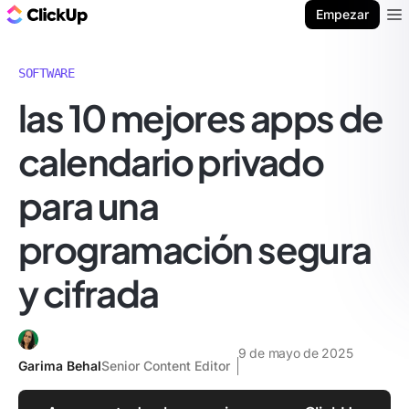
ClickUp Blog
Empezar
Ope
SOFTWARE
las 10 mejores apps de
calendario privado
para una
programación segura
y cifrada
9 de mayo de 2025
Garima Behal
Senior Content Editor