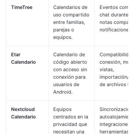
TimeTree
Calendarios de
Eventos compa
uso compartido
chat durante el
entre familias,
notas comparti
parejas o
notificaciones.
equipos.
Etar
Calendario de
Compatibilidad
Calendario
código abierto
conexión, múlt
con acceso sin
vistas,
conexión para
importación/e
usuarios de
de archivos IC
Android.
Nextcloud
Equipos
Sincronización
Calendario
centrados en la
autoalojamient
privacidad que
integraciones 
necesitan una
herramientas, 