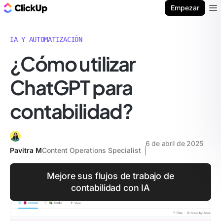
ClickUp Blog
Empezar
Ope
IA Y AUTOMATIZACIÓN
¿Cómo utilizar
ChatGPT para
contabilidad?
6 de abril de 2025
Pavitra M
Content Operations Specialist
Mejore sus flujos de trabajo de
contabilidad con IA