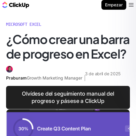
ClickUp Blog
Empezar
Ope
MICROSOFT EXCEL
¿Cómo crear una barra
de progreso en Excel?
3 de abril de 2025
Praburam
Growth Marketing Manager
Olvídese del seguimiento manual del
progreso y pásese a ClickUp