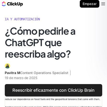
ClickUp Blog
Empezar
Ope
IA Y AUTOMATIZACIÓN
¿Cómo pedirle a
ChatGPT que
reescriba algo?
Pavitra M
Content Operations Specialist
19 de marzo de 2025
Reescribir eficazmente con ClickUp Brain