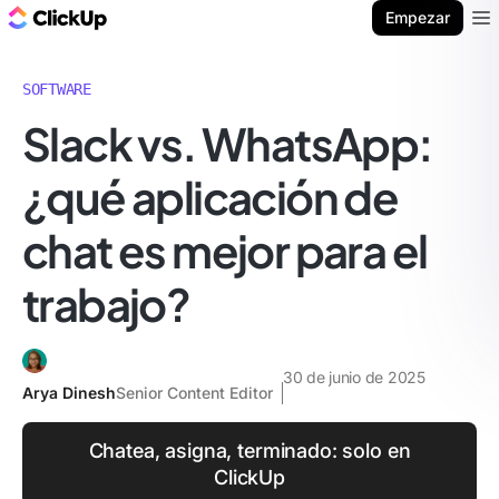
ClickUp Blog
Empezar
Ope
SOFTWARE
Slack vs. WhatsApp:
¿qué aplicación de
chat es mejor para el
trabajo?
30 de junio de 2025
Arya Dinesh
Senior Content Editor
Chatea, asigna, terminado: solo en
ClickUp