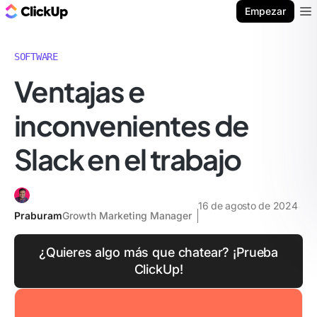
ClickUp Blog
Empezar
Ope
SOFTWARE
Ventajas e
inconvenientes de
Slack en el trabajo
16 de agosto de 2024
Praburam
Growth Marketing Manager
¿Quieres algo más que chatear? ¡Prueba
ClickUp!