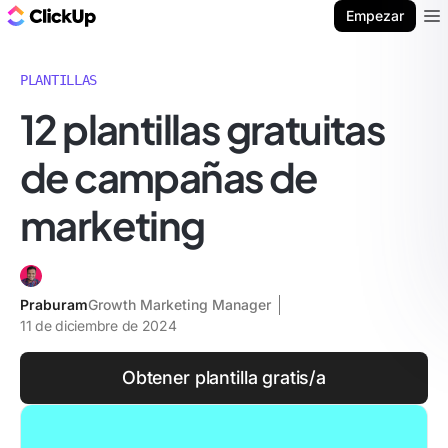
ClickUp Blog
Empezar
Ope
PLANTILLAS
12 plantillas gratuitas
de campañas de
marketing
Praburam
Growth Marketing Manager
11 de diciembre de 2024
Obtener plantilla gratis/a