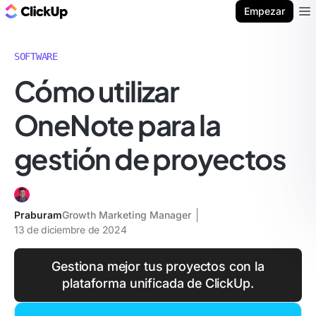
ClickUp Blog
Empezar
Ope
SOFTWARE
Cómo utilizar
OneNote para la
gestión de proyectos
Praburam
Growth Marketing Manager
13 de diciembre de 2024
Gestiona mejor tus proyectos con la
plataforma unificada de ClickUp.