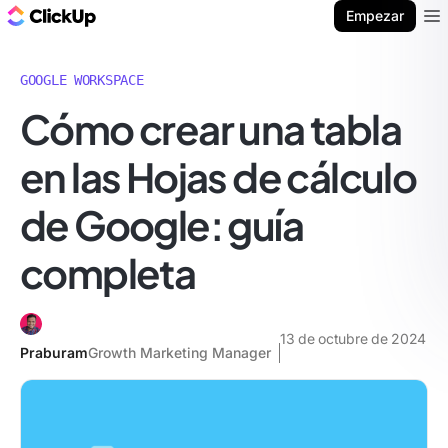
ClickUp Blog
Empezar
Ope
GOOGLE WORKSPACE
Cómo crear una tabla
en las Hojas de cálculo
de Google: guía
completa
13 de octubre de 2024
Praburam
Growth Marketing Manager