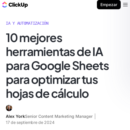
ClickUp Blog
Empezar
Ope
IA Y AUTOMATIZACIÓN
10 mejores
herramientas de IA
para Google Sheets
para optimizar tus
hojas de cálculo
Alex York
Senior Content Marketing Manager
17 de septiembre de 2024